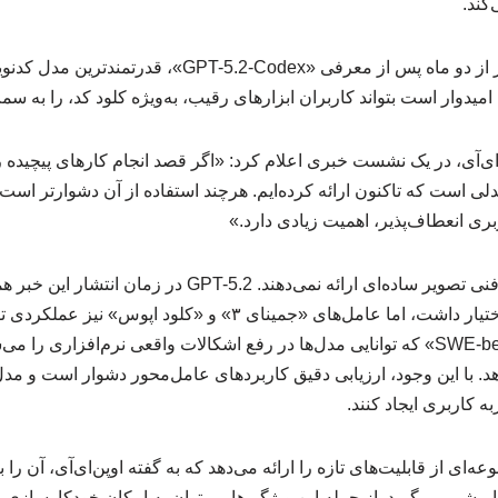
کند.
عرضه نسخه macOS کمتر از دو ماه پس از معرفی «.2-Codex
دوار است بتواند کاربران ابزارهای رقیب، به‌ویژه کلود کد، را به س
ی‌آی، در یک نشست خبری اعلام کرد: «اگر قصد انجام کارهای پیچیده رو
5 قوی‌ترین مدلی است که تاکنون ارائه کرده‌ایم. هرچند استفاده از آن دشوارتر 
بری انعطاف‌پذیر، اهمیت زیادی دارد.»
با این حال، نتایج معیارهای فنی تصویر ساده‌ای ارائه نمی‌دهند
«TerminalBench» را در اختیار داشت، اما عامل‌های «جمینای ۳» و «کلود
کرده‌اند. نتایج آزمون «SWE-bench» که توانایی مدل‌ها در رفع اشکالات واقعی نرم‌
نشان نمی‌دهد. با این وجود، ارزیابی دقیق کاربردهای عامل‌محور دشوار است و م
ه کاربری ایجاد کنند.
ای از قابلیت‌های تازه را ارائه می‌دهد که به گفته اوپن‌ای‌آی، آن را 
ا پیشی می‌گیرد. از جمله این ویژگی‌ها می‌توان به امکان خودکارسازی 