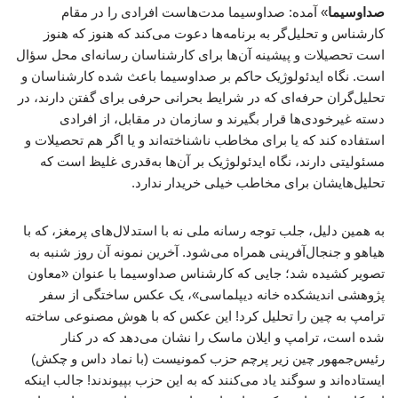
صداوسیما
» آمده: صداوسیما مدت‌هاست افرادی را در مقام
کارشناس و تحلیل‌گر به برنامه‌ها دعوت می‌کند که هنوز که هنوز
است تحصیلات و پیشینه آن‌ها برای کارشناسان رسانه‌ای محل سؤال
است. نگاه ایدئولوژیک حاکم بر صداوسیما باعث شده کارشناسان و
تحلیل‌گران حرفه‌ای که در شرایط بحرانی حرفی برای گفتن دارند، در
دسته غیرخودی‌ها قرار بگیرند و سازمان در مقابل، از افرادی
استفاده کند که یا برای مخاطب ناشناخته‌اند و یا اگر هم تحصیلات و
مسئولیتی دارند، نگاه ایدئولوژیک بر آن‌ها به‌قدری غلیظ است که
تحلیل‌هایشان برای مخاطب خیلی خریدار ندارد.
به همین دلیل، جلب توجه رسانه ملی نه با استدلال‌های پرمغز، که با
هیاهو و جنجال‌آفرینی همراه می‌شود. آخرین نمونه آن روز شنبه به
تصویر کشیده شد؛ جایی که کارشناس صداوسیما با عنوان «معاون
پژوهشی اندیشکده خانه دیپلماسی»، یک عکس ساختگی از سفر
ترامپ به چین را تحلیل کرد! این عکس که با هوش مصنوعی ساخته
شده است، ترامپ و ایلان ماسک را نشان می‌دهد که در کنار
رئیس‌جمهور چین زیر پرچم حزب کمونیست (با نماد داس و چکش)
ایستاده‌اند و سوگند یاد می‌کنند که به این حزب بپیوندند! جالب اینکه