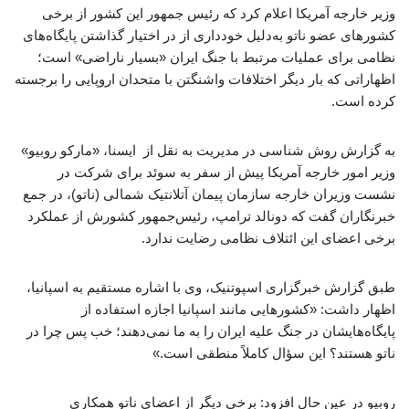
وزیر خارجه آمریکا اعلام کرد که رئیس جمهور این کشور از برخی
کشورهای عضو ناتو به‌دلیل خودداری از در اختیار گذاشتن پایگاه‌های
نظامی برای عملیات مرتبط با جنگ ایران «بسیار ناراضی» است؛
اظهاراتی که بار دیگر اختلافات واشنگتن با متحدان اروپایی را برجسته
کرده است.
به گزارش روش شناسی در مدیریت به نقل از ایسنا، «مارکو روبیو»
وزیر امور خارجه آمریکا پیش از سفر به سوئد برای شرکت در
نشست وزیران خارجه سازمان پیمان آتلانتیک شمالی (ناتو)، در جمع
خبرنگاران گفت که دونالد ترامپ، رئیس‌جمهور کشورش از عملکرد
برخی اعضای این ائتلاف نظامی رضایت ندارد.
طبق گزارش خبرگزاری اسپوتنیک، وی با اشاره مستقیم به اسپانیا،
اظهار داشت: «کشورهایی مانند اسپانیا اجازه استفاده از
پایگاه‌هایشان در جنگ علیه ایران را به ما نمی‌دهند؛ خب پس چرا در
ناتو هستند؟ این سؤال کاملاً منطقی است.»
روبیو در عین حال افزود: برخی دیگر از اعضای ناتو همکاری