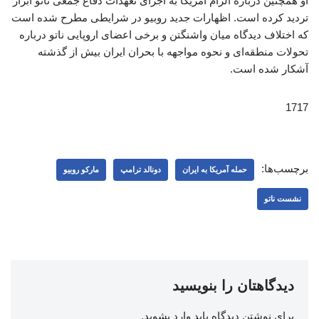
او همچنین درباره الزام آمریکا به اجرای تعهدات دفاع جمعی ناتو ابراز
تردید کرده است. اظهارات جدید روبیو در شرایطی مطرح شده است
که اختلاف دیدگاه میان واشنگتن و برخی اعضای اروپایی ناتو درباره
تحولات منطقه‌ای و نحوه مواجهه با بحران ایران بیش از گذشته
آشکار شده است.
1717
برچسب‌ها:
حمله آمریکا به ایران
دونالد ترامپ
مارکو روبیو
نشست ناتو
دیدگاهتان را بنویسید
برای نوشتن دیدگاه باید
وارد بشوید
.