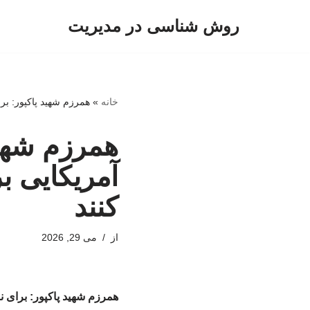
روش شناسی در مدیریت
پرش
به
محتوا
خانه
»
همرزم شهید پاکپور: بر
همرزم شهید
آمریکایی ب
کنند
از
می 29, 2026
همرزم شهید پاکپور: برای ن