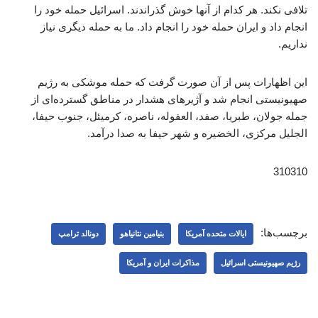
تلافی نکند. هر کدام از آنها خوش گذراندند. اسرائیل حمله خود را
انجام داد و ایران حمله خود را انجام داد. ما به حمله دیگری نیاز
نداریم.
این اظهارات پس از آن صورت گرفت که حمله موشکی به رژیم
صهیونیستی انجام شد و آژیرهای هشدار در مناطق گسترده‌ای از
جمله جولان، طبریا، صفد، العفوله، ناصره، کرمیئل، جنوب حیفا،
الجلیل مرکزی، الخضیره و شهر حیفا به صدا درآمد.
310310
برچسب‌ها:
ایالات متحده آمریکا
بنیامین نتانیاهو
دونالد ترامپ
رژیم صهیونیستی اسرائیل
مذاکرات ایران و آمریکا