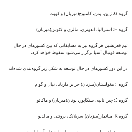
گروه G: ژاپن، یمن، کامبوج(میزبان) و کویت
گروه H: استرالیا، اندونزی، مالزی و لائوس(میزبان)
تیم قعرنشین هر گروه نیز به مسابقاتی که بین کشورهای در حال
توسعه فوتبال آسیا برگزار می‌شود سقوط خواهد کرد.
در این دور کشورهای در حال توسعه به شکل زیر گروه‌بندی شده‌اند:
گروه I: مغولستان(میزبان) جزایر ماریانا، نپال و گوام
گروه J: چین تایپه، سنگاپور، بوتان(میزبان) و ماکائو
گروه K: میانمار(میزبان) سریلانکا، برونئی و مالدیو
چین میزبان چهل و سومین دوره جام ملت‌های آسیا است.