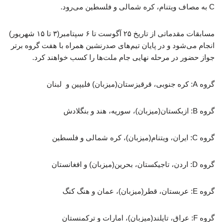
C به مصاف ویتنام، کره شمالی و فلسطین می‌رود.
مسابقات مقدماتی از تاریخ ۲۵ آگوست تا ۶ سپتامبر(۳ تا ۱۵ شهریور)
انجام می‌شود و در پایان تیم‌های صدرنشین همراه با هفت گروه برتر
جواز حضور در مرحله نهایی جام ملت‌ها را کسب خواهند کرد.
گروه A: کره جنوبی، قرقیزستان(میزبان) فلیپین و لبنان
گروه B: ازبکستان(میزبان)، سوریه، هند و بنگلادش
گروه C: ایران، ویتنام(میزبان)، کره شمالی و فلسطین
گروه D: اردن، تاجیکستان، بحرین(میزبان) و افغانستان
گروه E: عربستان، قطر(میزبان)، عمان و هنگ کنگ
گروه F: عراق، تایلند(میزبان)، امارات و ترکمنستان