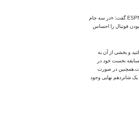
سه دیدار مرحله گروهی ایران نیز همگی در خاک آمریکا برگزار خواهد شد.طارمی در گفت‌وگو با ESPN گفت: «در سه جام
ودن فوتبال را احساس
نید و بخشی از آن به
مسابقه نخست خود در
رفت.همچنین در صورت
ه یک شانزدهم نهایی وجود