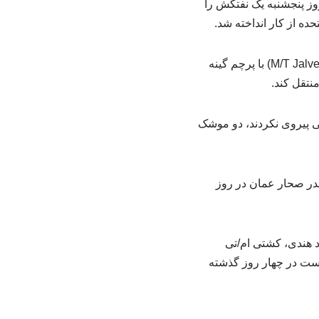
وز پنجشنبه یک نفتکش را
ده از کار انداخته شد.
به گزارش ایرنا، فرماندهی مرکزی آمریکا اضافه کرد که نیروهای آن علیه کشتی ام/تی جالویر (M/T Jalveer) با پرچم گینه
نتقل کند.
یی پیروی نکردند، دو موشک
ندر صحار عمان در روز
Sett) و کشته شدن سه دریانورد هندی، کشتی ام/تی
دست در چهار روز گذشته