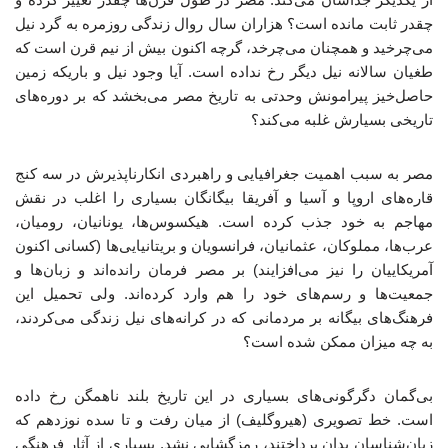
چقدر ثابت مانده است؟ هزاران سال روال زندگی روزمره به گرد نیل
می‌چرخید و همچنان می‌چرخد، گرچه اکنون بیش از نیم قرن است که
طغیان سالانه نیل دیگر رخ نداده است. آیا وجود نیل و باریکه زمین
حاصل‌خیز پیرامونش وحدتی به تاریخ مصر می‌بخشد که بر دوره‌های
تاریخی بسیارش غلبه می‌کند؟
مصر به سبب اهمیت جغرافیایی و راهبردی انکارناپذیرش در سه کنج
قاره‌های اروپا و آسیا و آفریقا بیگانگان بسیاری را اغلب در نقش
مهاجم به خود جذب کرده است. هیکسوس‌ها، یونانیان، رومیان،
عرب‌ها، مملوکان، عثمانیان، فرانسویان و بریتانیایی‌ها (کسانی اکنون
آمریکاییان را نیز می‌افزایند) بر مصر فرمان رانده‌اند و زبان‌ها و
جمعیت‌ها و رسم‌های خود را هم وارد کرده‌اند. ولی تحمیل این
فرهنگ‌های بیگانه بر مردمانی که در کرانه‌های نیل زندگی می‌کردند،
به چه میزان ممکن شده است؟
بی‌گمان دگرگونی‌های بسیاری در این تاریخ بلند ناهمگن رخ داده
است. خط تصویری (هیروگلیف) از میان رفت و تا سده نوزدهم که
زبان‌شناسان بدان پرداختند، رمزگشایی نشد. بسیاری از آثار فرهنگی