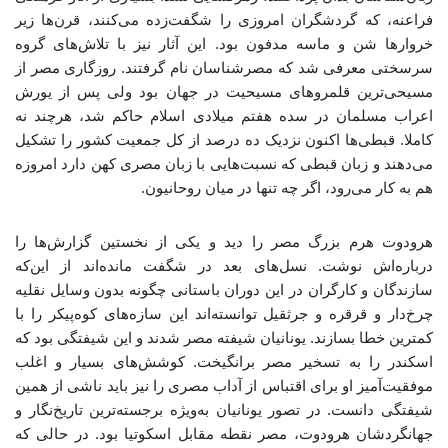
فراعنه، که گردشگران امروزی را شگفت‌زده می‌کنند، قرن‌ها زیر
خروارها شن و ماسه مدفون بود. این آثار نیز با تلاش‌های گروه
سرسختی معرفی شد که مصرشناسان نام گرفتند. روزگاری مصر از
مسیحی‌ترین قلمروهای مسیحیت در جهان بود ولی پس از یورش
اعراب مسلمان در سده هفتم میلادی اسلام حاکم شد، هرچند نه
کاملا. قبطی‌ها اکنون نزدیک ده درصد از کل جمعیت کشور را تشکیل
می‌دهند و زبان قبطی که نسبت‌هایی با زبان مصری کهن دارد امروزه
هم به کار می‌رود، اگر چه تنها در میان روحانیون.
هرودوت هرم بزرگ مصر را دید و یکی از نخستین گزارش‌ها را
درباره‌اش نوشت. نسل‌های بعد در شگفت مانده‌اند از این‌که
سازندگان و کارگران در این دوران باستانی چگونه بدون وسایل نقلیه
چرخ‌دار و قرقره و جرثقیل توانسته‌اند این سازه‌های کوه‌پیکر را با
کمترین خطا بسازند. یونانیان شیفته مصر شدند و این شیفتگی بود که
اسکندر را به تسخیر مصر برانگیخت. کوشش‌های بسیار و اغلب
موفقیت‌آمیز او برای اقتباس از آداب مصری را نیز باید ناشی از همین
شیفتگی دانست. در تصور یونانیان به‌ویژه برجسته‌ترین تاریخ‌نگار و
جهانگردشان هرودوت، مصر نقطه مقابل اسکوتیا بود. در حالی که