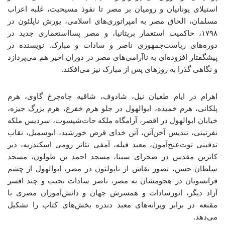
استیلای یونانیان و رومیان بر مصر تا نفوذ مسیحیت، غلبه‌ اعراب
مسلمان، الحاق مصر به امپراتوری‌های اسلامی، یورش ناپلئون در
۱۷۹۸، حاکمیت استعمار بریتانیا، و مصر پسااستعماری جدید در
دوره‌های ریاست‌جمهوری ناصر و سادات و مبارک. نویسنده در
پیشگفتار افزوده‌ای به ناآرامی‌های مصر در دوران اخیر هم می‌پردازد
و نگاهی گذرا به روزهای پس از مبارک نیز می‌افکند.
اهرام در ایام طغیان نیل، شادوف، شاقیه چاه‌چرخ گاوی، هرم
پلکانی، هرم خمیده، ابوالهول در جلو هرم خفرع، هرم بزرگ جیزه،
خیابان ابوالهول در اقصر، آرامگاه ملکه حات‌شپسوت، سردیس ملکه
نفرتیتی، تندیس آخن‌آتن، آتن خدای قرص خورشید، ابوسمبل، نقاب
تدفینی توت‌عنخ‌آمون، معبد فیله، آمفی تئاتر رومی اسکندریه، دیر
کاترین مقدس در صحرای سینا، مسجد احمد بن طولون، مسجد
سلطان حسن، تصور نقاش از ناپولئون در مصر، ابوالهول از چشم
فرانسویان در هجومشان به مصر، ناصر سادات نجیب و چند افسر
آزاد دیگر، انورسادات و همسرش جهان و دانش‌آموزان مصری با
مقنعه در برابر ویرانه‌های معبد دندره بخش‌های کتاب را تشکیل
می‌دهد.