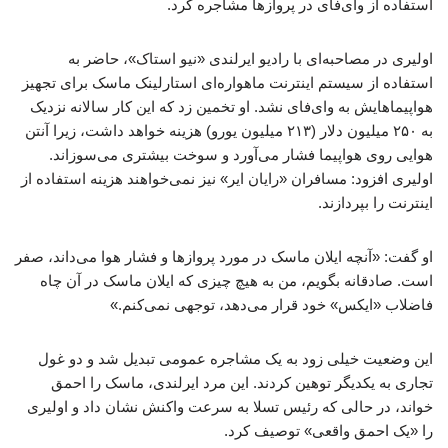
استفاده از وای‌فای در پروازها مشاجره کرد.
اولیری در مصاحبه‌ای با رادیو ایرلندی «نیو استاک»، حاضر به
استفاده از سیستم اینترنت ماهواره‌ای استارلینک ماسک برای تجهیز
هواپیماهایش به وای‌فای نشد. او تخمین زد که این کار سالانه نزدیک
به ۲۵۰ میلیون دلار (۲۱۳ میلیون یورو) هزینه خواهد داشت، زیرا آنتن
هوایی روی هواپیما فشار می‌آورد و سوخت بیشتری می‌سوزاند.
اولیری افزود: مسافران «رایان ایر» نیز نمی‌خواهند هزینه استفاده از
اینترنت را بپردازند.
او گفت: «آنچه ایلان ماسک در مورد پروازها و فشار هوا می‌داند، صفر
است. صادقانه بگویم، من به هیچ چیزی که ایلان ماسک در آن چاه
فاضلاب «ایکس» خود قرار می‌دهد، توجهی نمی‌کنم.»
این وضعیت خیلی زود به یک مشاجره عمومی تبدیل شد و دو غول
تجاری به یکدیگر توهین کردند. این مرد ایرلندی، ماسک را احمق
خواند، در حالی که رئیس تسلا به سرعت واکنش نشان داد و اولیری
را «یک احمق واقعی» توصیف کرد.