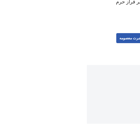
ر فراز حرم
رت معصومه