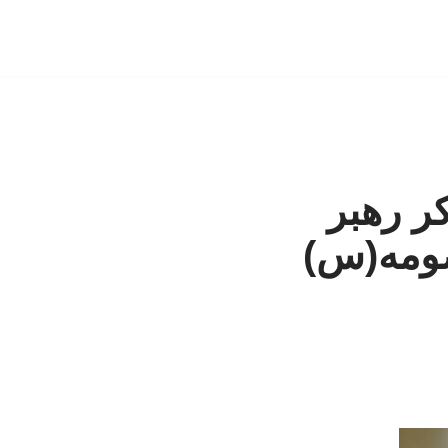
ر رهبر
صومه(س)