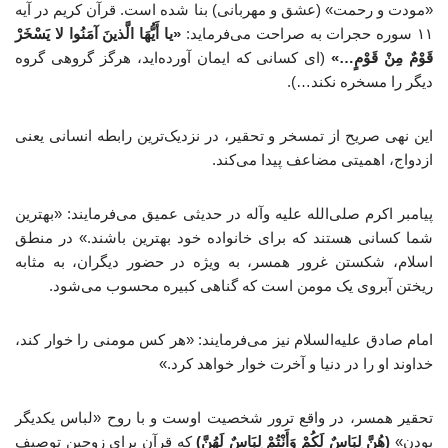
«مودت و رحمت» (عشق و مهربانی) بنا شده است. قرآن کریم در آیه
۱۱ سوره حجرات به صراحت می‌فرماید:
«یا أَیُّهَا الَّذینَ آمَنُوا لا یَسْخَرْ
قَوْمٌ مِنْ قَوْمٍ…»
(ای کسانی که ایمان آورده‌اید، هرگز گروهی گروه
دیگر را مسخره نکند…).
این نهی صریح از تمسخر و تحقیر، در نزدیک‌ترین رابطه انسانی یعنی
ازدواج، اهمیتی مضاعف پیدا می‌کند.
پیامبر اکرم صلی‌الله علیه وآله در حدیثی عمیق می‌فرمایند: «بهترین
شما کسانی هستند که برای خانواده خود بهترین باشند.» در منطق
اسلام، شکستن غرور همسر، به ویژه در حضور دیگران، به مثابه
ریختن آبروی یک مومن است که گناهی کبیره محسوب می‌شود.
امام صادق علیه‌السلام نیز می‌فرمایند: «هر کس مومنی را خوار کند،
خداوند او را در دنیا و آخرت خوار خواهد کرد.»
تحقیر همسر، در واقع ترور شخصیت اوست و با روح «لباس یکدیگر
بودن»
(هُنَّ لِبَاسٌ لَکُمْ وَأَنْتُمْ لِبَاسٌ لَهُنَّ)
که قرآن برای زوجین توصیف