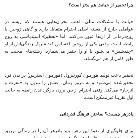
چرا تحقیر از خیانت هم بدتر است؟
خیانت یا مشکلات مالی، اغلب بحران‌هایی هستند که ریشه در
عواملی خارج از هسته اصلی احترام متقابل دارند و گاهی زوجین با
زوج‌درمانی از آن‌ها عبور می‌کنند. اما «تحقیر» اسیدپاشی به روح
رابطه است. وقتی یکی از زوجین احساس کند شریک زندگی‌اش از او
«چندشش» می‌شود یا او را حقیر می‌شمارد، رشته‌های محبت به
طور کامل از هم می‌گسلد.
تحقیر باعث تولید هورمون کورتیزول (هورمون استرس) در بدن فرد
تحقیرشده می‌شود و به مرور زمان، عشق را تبدیل به «نفرت و
انزجار» می‌کند. وقتی احترام از بین برود، بازگرداندن رابطه به حالت
اول تقریبا غیرممکن است.
پادزهر چیست؟ ساختن فرهنگ قدردانی
برای جلوگیری از نفوذ این زهر، باید پادزهر آن را در زندگی تزریق
کرد. پادزهر تحقیر، «ایجاد فرهنگ قدردانی و احترام» است.