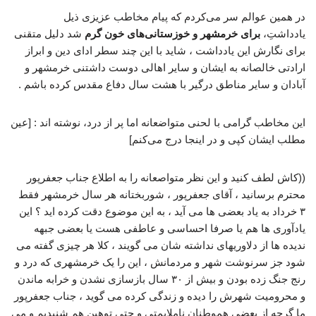
در همین عوالم سر می‌کردم که پیام مخاطب عزیزی ذیل
یادداشتِ،
برای خرمشهر و خوزستانی‌های خون گرم
شد دلیل متقنی
برای نگارش این یادداشت ، شاید با این چند سطر ادای دین و ابراز
ارادتی خالصانه‌ به ایشان و سایر اهالی دوست داشتنی خرمشهر و
آبادان و سایر مناطق درگیر با هشت سال دفاع مقدس کرده باشم .
این مخاطب گرامی با لحنی متواضعانه اما پر از درد، نوشته اند : [عین
مطلب ایشان کپی و در اینجا درج می‌کنم]
((کاش لطف کنید و این نظر متواصعانه را به اطلاع جناب جعفرپور
محترم برسانید ، آقای جعفرپور ، شوربختانه هر سال خرمشهر فقط
۳ خرداد به یاد بعضی ها می آید ، به این موضوع دقت کرده اید ؟ این
یادآوری ها هم یا صرفا احساسی و عاطفی هست یا بعضی جبهه
ندیده ها از دلاوریهای نداشته شان می گویند ، کلا هر چیزی گفته می
شود جز سرنوشت شهر و مردمانش ، این را یک خرمشهری که درد و
رنج جنگ زده بودن و بیش از ۳۰ سال بازسازی نشدن و خرابه ماندن
و محرومیت شهرش را دیده و زندگی کرده می گوید ، جناب جعفرپور
ما گرچه از بعضی هموطنان ناملایمتی و حتی توهین هم شنیدیم و می