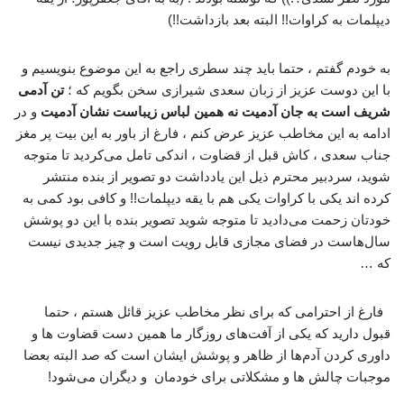
دیپلمات به کراوات!! البته بعد بازداشت!!)
به خودم گفتم ، حتما باید چند سطری راجع به این موضوع بنویسیم و
با این دوست عزیز از زبان سعدی شیرازی سخن بگویم که ؛
تن آدمی
شریف است به جان آدمیت نه همین لباس زیباست نشان آدمیت
و در
ادامه به این مخاطب عزیز عرض کنم ، فارغ از باور به این بیت پر مغز
جناب سعدی ، کاش قبل از قضاوت ، اندکی تامل می‌کردید تا متوجه
شوید، سردبیر محترم ذیل این یادداشت دو تصویر از بنده منتشر
کرده اند یکی با کراوات یکی هم با یقه دیپلمات!! و کافی بود کمی به
خودتان زحمت می‌دادید تا متوجه شوید تصویر بنده با این دو پوشش
سال‌هاست در فضای مجازی قابل رویت است و چیز جدیدی نیست
که …
فارغ از احترامی که برای نظر مخاطب عزیز قائل هستم ، حتما
قبول دارید که یکی از آفت‌های روزگار ما همین دست قضاوت ها و
داوری کردن آدم‌ها از ظاهر و پوشش ایشان است که صد البته بعضا
موجبات چالش ها و مشکلاتی برای خودمان و دیگران می‌شود!