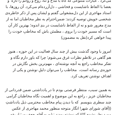
می‌کرد . عبارات متنوعی که گاه با مدح و ثنا، روح و روانم را تازه و
بعضا با الفاظ ناشایست و فحاشی ، دل‌آزرده‌ام می‌کرد. آن روزها، با
استاد مهاجری از این دل‌مشغولی گفتم و ایشان پس از ذکر خاطره‌ی
شخصی خویش توصیه کردند: ضمن‌احترام به نظر مخاطبان اما نه از
مدح مغرور شو و نه از الفاظ ناشایست در بندِ اندوه؛ بهترین کار آن
است که مسیر خودت را بروی ، مطمئن باش که مخاطبِ خودت را
پیدا خواهی کرد(نقل به مضمون)
امروز با وجود گذشت بیش از چند سال فعالیت در این حوزه ، هنوز
هم گاهی در تلاطمِ نظرات غرق می‌شوم؛ چرا که باور دارم نگاه و
تفکر مخاطب راجع به آنچه نوشته‌ای ، مهم‌ترین بخش نگارش در
حوزه‌ی رسانه است، مخاطب را می‌توان دلیلِ نوشتن و یکی از
اهدافِ نوشتن تعریف کرد.
به همین سبب، منتظر فرصتی بودم تا در یادداشتی ضمن قدردانی از
مخاطبان عزیز ، راجع به این موضوع و اهمیت نگاه مخاطبان گرامی
چند سطری بنویسم که با دیدن پیام مخاطب محترمی ذیل یادداشتِ
((آقای شورای شهر! انگار متوجه منظور محمد مهاجری از عکس
مورد نظر نشدی؟!)) که نوشته بودند : (به به آقای جعفرپور؛ از یقه