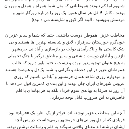
شنویم اما کم نبودند هموطنانی که مثل شما همراه و همدل و مهربان
بودند ، کاش لااقل هر سال همین یک روز را درباره روزگار شهر و
مردمش بنویسید . البته اگر لایق و شایسته می دانید))
مخاطب عزیز ! هموطن دوست داشتنی حتما که شما و سایر عزیزان
خون‌گرم خوزستانِ سرفراز ، لایق و شایسته بهترین ها هستید و بی
شک کاستی ها و ناکارآمدی دولت در بازسازی و آبادانی خرمشهر
نازنین و آبادان دوست داشتنی و سایر مناطق درگیر با جنگ تحمیلی
به هیچ عنوان توجیه پذیر نبوده و نیست ، حتما باور دارید که غالب
هموطنان عزیز در این دغدغه و نگرانی با شما یک‌دل و هم‌صدا هستند
و امیدوارم روزی شاهد همان خرمشهر و آبادانی باشیم که روزی
عروس شهرهای ایران جان بودند و این بنده‌ی کمترین قول می‌دهد تا
آن روز نه صرفا به بهانه‌ی سوم خرداد بلکه به هر بهانه‌ای با قلم
قاصرش به این ضرورتِ قابل توجه بپردازد .
آنچه این مخاطب عزیز نوشته اند، فراتر از یک نظر، یک «فریاد» بود.
فریادی که از دلِ ویرانی‌های خرمشهر برمی‌خاست. در پس آنچه
ایشان نوشته اند معنای واقعیِ سوگند به قلم و رسالت نوشتن نهفته