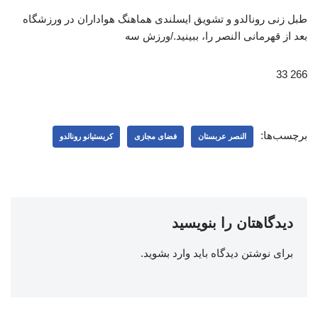
طبل زنی رونالدو و تشویق ایسلندی هماهنگ هواداران در ورزشگاه
بعد از قهرمانی النصر را، ببینید./ورزش سه
266 33
برچسب‌ها:
النصر عربستان
فضای مجازی
کریستیانو رونالدو
دیدگاهتان را بنویسید
برای نوشتن دیدگاه باید
وارد بشوید
.