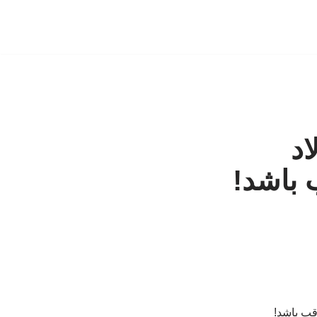
اد
 باشد!