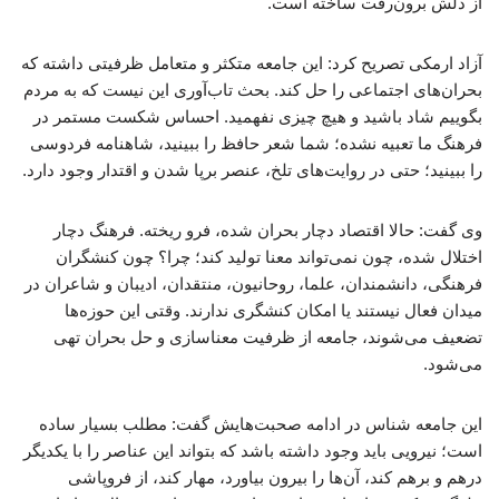
از دلش برون‌رفت ساخته است.
آزاد ارمکی تصریح کرد: این جامعه متکثر و متعامل ظرفیتی داشته که
بحران‌های اجتماعی را حل کند. بحث تاب‌آوری این نیست که به مردم
بگوییم شاد باشید و هیچ چیزی نفهمید. احساس شکست مستمر در
فرهنگ ما تعبیه نشده؛ شما شعر حافظ را ببینید، شاهنامه فردوسی
را ببینید؛ حتی در روایت‌های تلخ، عنصر برپا شدن و اقتدار وجود دارد.
وی گفت: حالا اقتصاد دچار بحران شده، فرو ریخته. فرهنگ دچار
اختلال شده، چون نمی‌تواند معنا تولید کند؛ چرا؟ چون کنشگران
فرهنگی، دانشمندان، علما، روحانیون، منتقدان، ادیبان و شاعران در
میدان فعال نیستند یا امکان کنشگری ندارند. وقتی این حوزه‌ها
تضعیف می‌شوند، جامعه از ظرفیت معناسازی و حل بحران تهی
می‌شود.
این جامعه شناس در ادامه صحبت‌هایش گفت: مطلب بسیار ساده
است؛ نیرویی باید وجود داشته باشد که بتواند این عناصر را با یکدیگر
درهم و برهم کند، آن‌ها را بیرون بیاورد، مهار کند، از فروپاشی