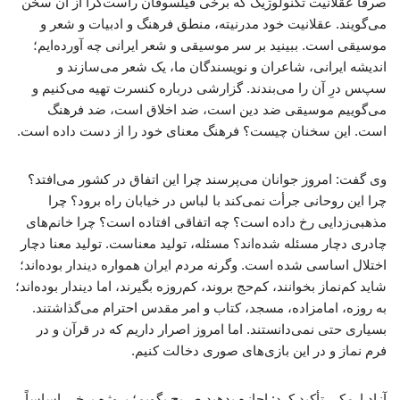
صرفاً عقلانیت تکنولوژیک که برخی فیلسوفان راست‌گرا از آن سخن
می‌گویند. عقلانیت خود مدرنیته، منطق فرهنگ و ادبیات و شعر و
موسیقی است. ببینید بر سر موسیقی و شعر ایرانی چه آورده‌ایم؛
اندیشه ایرانی، شاعران و نویسندگان ما، یک شعر می‌سازند و
سپس درِ آن را می‌بندند. گزارشی درباره کنسرت تهیه می‌کنیم و
می‌گوییم موسیقی ضد دین است، ضد اخلاق است، ضد فرهنگ
است. این سخنان چیست؟ فرهنگ معنای خود را از دست داده است.
وی گفت: امروز جوانان می‌پرسند چرا این اتفاق در کشور می‌افتد؟
چرا این روحانی جرأت نمی‌کند با لباس در خیابان راه برود؟ چرا
مذهبی‌زدایی رخ داده است؟ چه اتفاقی افتاده است؟ چرا خانم‌های
چادری دچار مسئله شده‌اند؟ مسئله، تولید معناست. تولید معنا دچار
اختلال اساسی شده است. وگرنه مردم ایران همواره دیندار بوده‌اند؛
شاید کم‌نماز بخوانند، کم‌حج بروند، کم‌روزه بگیرند، اما دیندار بوده‌اند؛
به روزه، امامزاده، مسجد، کتاب و امر مقدس احترام می‌گذاشتند.
بسیاری حتی نمی‌دانستند. اما امروز اصرار داریم که در قرآن و در
فرم نماز و در این بازی‌های صوری دخالت کنیم.
آزاد ارمکی تأکید کرد: اجازه بدهید صریح بگویم؛ پروژه برخی اساساً