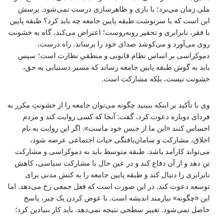
ملی زمان می‌برد؛ با بازی و ظاهرسازی درست نمی‌شود. پرسش
این است که با سرنوشت طبقه پایین جامعه چه باید کرد؟ طبقه پایین
با فقر، نابرابری و تحقیر روبه‌روست؛ اعتراض می‌کند، گاه به خشونت
روی می‌آورد و می‌کوشد صدای خود را برساند. راه درست،
دموکراسی بر اساس نظام قانونی و منطقیِ نظارت است؛ سپس
باید به گوش طبقه پایین جامعه رساند که مسیر دستیابی به حق،
خشونت نیست، بلکه مشارکت است.
وی با تأکید بر اینکه ببینید چگونه می‌توان جامعه را از خشونتِ مکرر به
فردای دوباره دعوت کرد، گفت: آنجا که کسی روایت کند و مردم
احساس کنند «این ما از جنس خود ماست». اگر این روایت به نام
اخلاق، مشارکت و سامان‌یافتگی حیات اجتماعی عرضه شود،
می‌تواند کارآمد باشد. طبقه متوسط باید به دموکراسی و مشارکت
تن دهد و از آن دفاع کند و در عین حال با مشارکت سیاسی، کاهش
نابرابری را دنبال کند و طبقه پایین جامعه را به کنش مدنی برای
توسعه دعوت کند. در این صورت است که فعل جمعی رخ می‌دهد. اما
این «چگونه» نیازمند اندیشه است. با عوض کردن یک چیز، پاسخ
حاصل نمی‌شود. تغییر سطحی نتیجه نمی‌دهد. باید کار بنیادین کرد؛