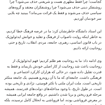
کجاست؛ چرا فقط مطهری هست و شریعتی حذف می‌شود؟ چرا
روشنفکر دینی حذف می‌شود؟ چرا روشنفکران معتقد و گروه‌های
سیاسی حذف می‌شوند و فقط یک قرائت می‌ماند؟ ببینید چه بلایی
سر خودمان آوردیم.
این استاد دانشگاه خاطرنشان کرد: ما در عرصه فرهنگ خطا کردیم،
به خاطر اینکه روایت ناصواب از فرهنگ و تقلید و خوانش ایدئولوژیک
در باب قانون اساسی، رهبری، جامعه، مردم، انقلاب، تاریخ و حتی
روحانیت ارائه دادیم.
وی ادامه داد: ما به روحانیت هم ظلم کردیم؛ فهم ایدئولوژیک از
روحانیت باعث شد روحانیت از کار اصلی خودش بازبماند و فقط به
قدرت تقلیل داده شود، در حالی که هزاران کارکرد اجتماعی و
فرهنگی داشت. جامعه‌ای که ما با آن روبه‌رو هستیم، یک جامعه متکثر
تاریخی است. ملت ایران ملتی با تکثر قومیتی، نژادی و تاریخی بوده
است. در طول تاریخ، با وجود مداخله‌های دولت‌های قدرتمند، همیشه
مرحله فرو ریختن و برپا شدن داشتیم. در واقع جامعه ایرانی همیشه
در معرض فروپاشی بوده، اما فروپاشی به انحلال کامل نرسیده، بلکه